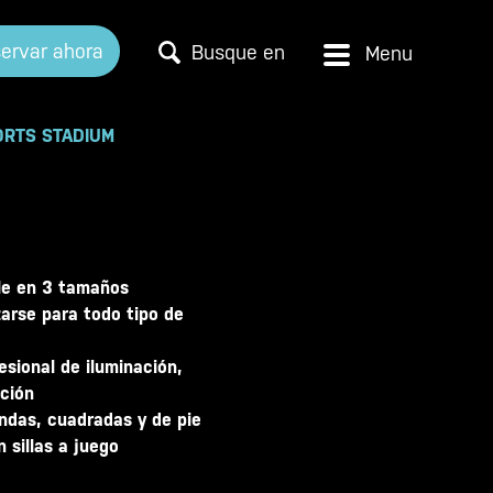
ervar ahora
Busque en
ORTS STADIUM
ble en 3 tamaños
zarse para todo tipo de
esional de iluminación,
ción
ndas, cuadradas y de pie
 sillas a juego