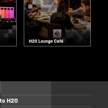
H20 Lounge Café
eto H20