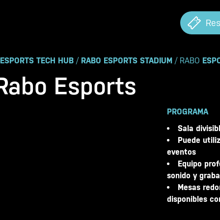
Res
ESPORTS TECH HUB
/
RABO ESPORTS STADIUM
/ RABO
ESP
Rabo Esports
PROGRAMA
Sala divisi
Puede utili
eventos
Equipo prof
sonido y graba
Mesas redo
disponibles con