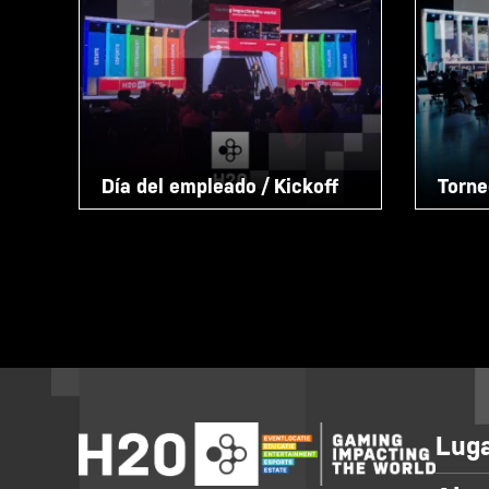
Día del empleado / Kickoff
Torne
Luga