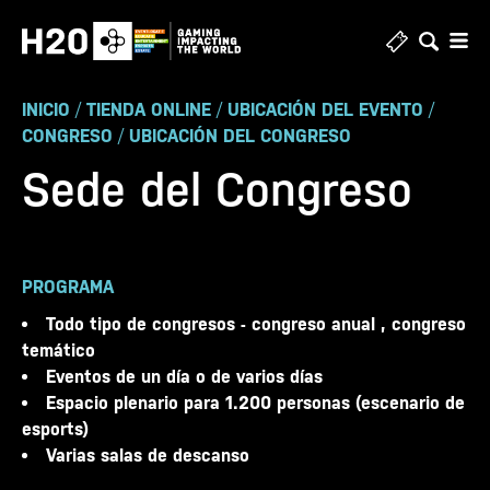
Ir
al
contenido
INICIO
/
TIENDA ONLINE
/
UBICACIÓN DEL EVENTO
/
CONGRESO
/
UBICACIÓN DEL CONGRESO
Sede del Congreso
PROGRAMA
Todo tipo de congresos - congreso anual , congreso
temático
Eventos de un día o de varios días
Espacio plenario para 1.200 personas (escenario de
esports)
Varias salas de descanso