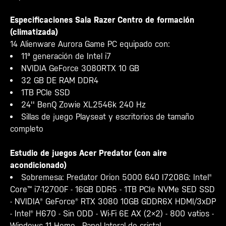
Especificaciones Sala Razer Centro de formación
(climatizada)
14 Alienware Aurora Game PC equipado con:
11ª generación de Intel i7
NVIDIA GeForce 3080RTX 10 GB
32 GB DE RAM DDR4
1TB PCle SSD
24'' BenQ Zowie XL2546k 240 Hz
Sillas de juego Playseat y escritorios de tamaño
completo
Estudio de juegos Acer Predator (con aire
acondicionado)
Sobremesa: Predator Orion 5000 640 I7208G: Intel®
Core™ i7-12700F - 16GB DDR5 - 1TB PCIe NVMe SED SSD
- NVIDIA® GeForce® RTX 3080 10GB GDDR6X HDMI/3xDP
- Intel® H670 - Sin ODD - Wi-Fi 6E AX (2×2) - 800 vatios -
Windows 11 Home - Panel lateral de cristal.