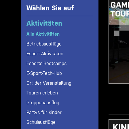
Wählen Sie auf
Aktivitäten
Alle Aktivitäten
Betriebsausflüge
Esport-Aktivitäten
Esports-Bootcamps
E-Sport-Tech-Hub
Spielen
Ort der Veranstaltung
H20 Lounge Cafe
Kongress
Touren erleben
Büroflächen
Esports-Live-Turnier
Gruppenausflug
Omen Gaming Club
Gala / Party
Partys für Kinder
Predator Spielzimmer
Spielstart
Schulausflüge