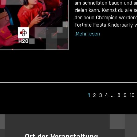
am schnellsten bauen und 
zielen kann. Kannst du alle 
der neue Champion werden
Fortnite Fiesta Kinderparty w
.Mehr lesen
1
2
3
4
...
8
9
10
Ort der Veranstaltung