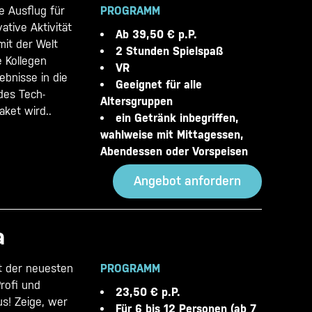
e Ausflug für
PROGRAMM
ative Aktivität
Ab 39,50 € p.P.
mit der Welt
2 Stunden Spielspaß
e Kollegen
VR
ebnisse in die
Geeignet für alle
 des Tech-
Altersgruppen
aket wird..
ein Getränk inbegriffen,
wahlweise mit Mittagessen,
Abendessen oder Vorspeisen
Angebot anfordern
a
it der neuesten
PROGRAMM
rofi und
23,50 € p.P.
s! Zeige, wer
Für 6 bis 12 Personen (ab 7