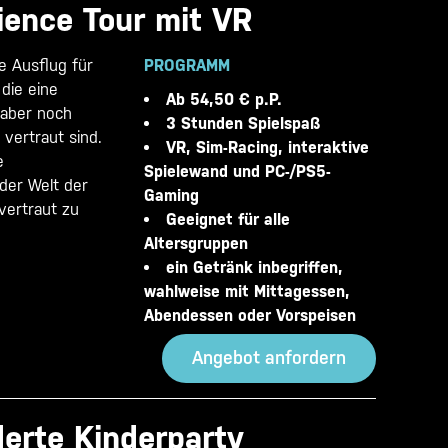
ience Tour mit VR
e Ausflug für
PROGRAMM
die eine
Ab 54,50 € p.P.
 aber noch
3 Stunden Spielspaß
 vertraut sind.
VR, Sim-Racing, interaktive
e
Spielewand und PC-/PS5-
 der Welt der
Gaming
vertraut zu
Geeignet für alle
Altersgruppen
ein Getränk inbegriffen,
wahlweise mit Mittagessen,
Abendessen oder Vorspeisen
Angebot anfordern
erte Kinderparty