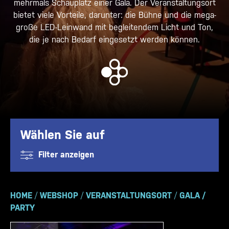
mehrmals Schauplatz einer Gala. Der Veranstaltungsort
bietet viele Vorteile, darunter: die Bühne und die mega-
große LED-Leinwand mit begleitendem Licht und Ton,
die je nach Bedarf eingesetzt werden können.
Wählen Sie auf
Filter anzeigen
HOME
/
WEBSHOP
/
VERANSTALTUNGSORT
/
GALA /
PARTY