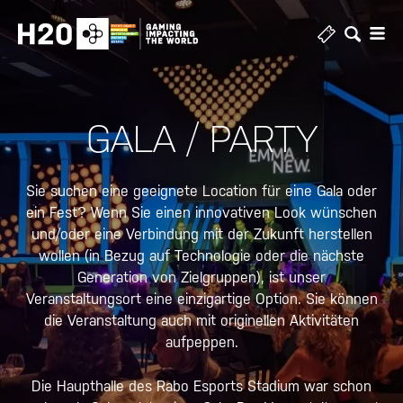
Zum
Inhalt
springen
GALA / PARTY
Sie suchen eine geeignete Location für eine Gala oder
ein Fest? Wenn Sie einen innovativen Look wünschen
und/oder eine Verbindung mit der Zukunft herstellen
wollen (in Bezug auf Technologie oder die nächste
Generation von Zielgruppen), ist unser
Veranstaltungsort eine einzigartige Option. Sie können
die Veranstaltung auch mit originellen Aktivitäten
aufpeppen.
Die Haupthalle des Rabo Esports Stadium war schon