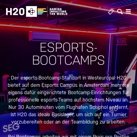
Zum
Inhalt
springen
ESPORTS-
BOOTCAMPS
Der esports-Bootcamp-Standort in Westeuropa! H20
bietet auf dem Esports Campus in Amsterdam mehrere
eigens dafür eingerichtete Bootcamp-Einrichtungen für
professionelle esports-Teams auf höchstem Niveau an.
Nur 30 Autominuten vom Flughafen Schiphol entfernt,
ist H20 das ideale Basislager, um sich auf ein Turnier
vorzubereiten oder an der Teambildung zu arbeiten.
Bei Bootcamps arbeiten wir mit einem Preis pro Person