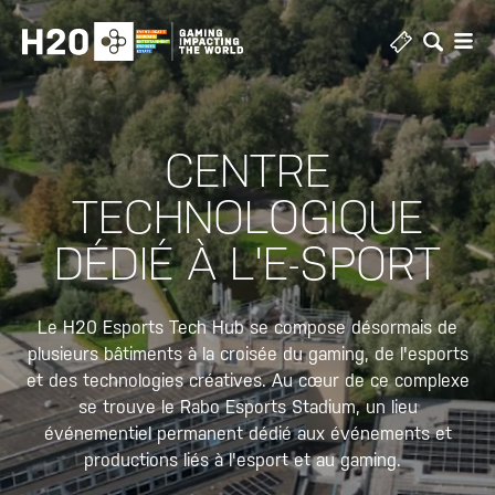
Skip
to
content
CENTRE
TECHNOLOGIQUE
DÉDIÉ À L'E-SPORT
Le H20 Esports Tech Hub se compose désormais de
plusieurs bâtiments à la croisée du gaming, de l'esports
et des technologies créatives. Au cœur de ce complexe
se trouve le
Rabo Esports Stadium
, un lieu
événementiel permanent dédié aux événements et
productions liés à l'esport et au gaming.