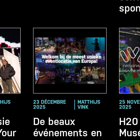
spon
HIJS
23 DÉCEMBRE
MATTHIJS
25 NOV
2025
VINK
2025
sie
De beaux
H20 
Your
événements en
Musé