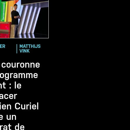
IER
MATTHIJS
VINK
 couronne
rogramme
t : le
acer
en Curiel
e un
rat de