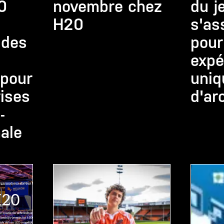
0
novembre chez
du j
H20
s'as
 des
pour
expé
 pour
uniq
ises
d'ar
-
ale