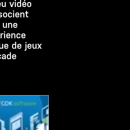
eu vidéo
socient
 une
rience
ue de jeux
cade