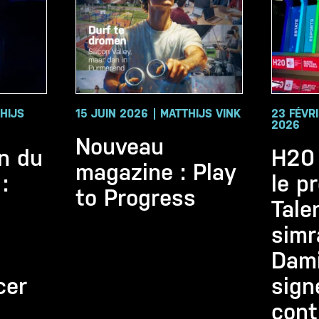
HIJS
15 JUIN 2026
MATTHIJS VINK
23 FÉVR
2026
Nouveau
n du
H20
magazine : Play
:
le p
to Progress
Talen
simr
Dami
cer
sign
cont