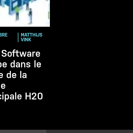
BRE
MATTHIJS
VINK
 Software
e dans le
e de la
ne
cipale H20