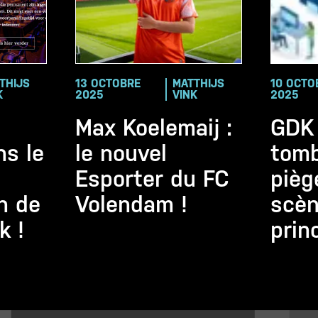
THIJS
13 OCTOBRE
MATTHIJS
10 OCTO
K
2025
VINK
2025
Max Koelemaij :
GDK
ns le
le nouvel
tomb
Esporter du FC
pièg
on de
Volendam !
scè
k !
prin