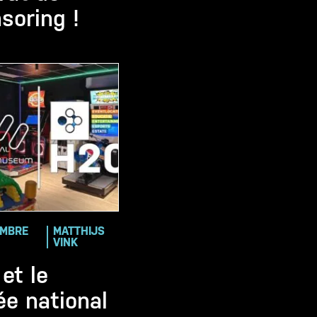
soring !
EMBRE
MATTHIJS
VINK
et le
e national