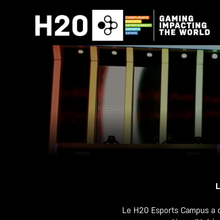
Skip
to
content
L
Le H20 Esports Campus a con