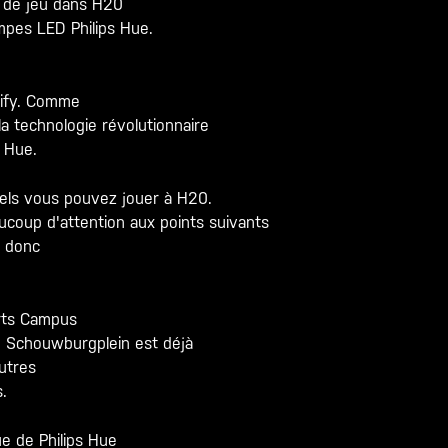
ns de jeu dans H20
mpes LED Philips Hue.
nify. Comme
la technologie révolutionnaire
s Hue.
quels vous pouvez jouer à H20.
ucoup d'attention aux points suivants
t donc
orts Campus
 Schouwburgplein est déjà
autres
.
e de Philips Hue