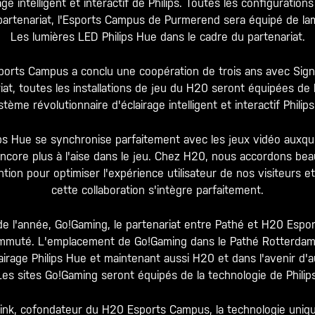
ge intelligent et interactif de Philips. Toutes les configuratio
partenariat, l'Esports Campus de Purmerend sera équipé de la
Les lumières LED Philips Hue dans le cadre du partenariat.
orts Campus a conclu une coopération de trois ans avec Sig
at, toutes les installations de jeu du H20 seront équipées de 
stème révolutionnaire d'éclairage intelligent et interactif Philip
ilips Hue se synchronise parfaitement avec les jeux vidéo aux
core plus à l'aise dans le jeu. Chez H20, nous accordons bea
ention pour optimiser l'expérience utilisateur de nos visiteurs e
cette collaboration s'intègre parfaitement.
e l'année, Go!Gaming, le partenariat entre Pathé et H20 Esp
muté. L'emplacement de Go!Gaming dans le Pathé Rotterdam
airage Philips Hue et maintenant aussi H20 et dans l'avenir d'
Les sites Go!Gaming seront équipés de la technologie de Philips
Vink, cofondateur du H20 Esports Campus, la technologie uniqu