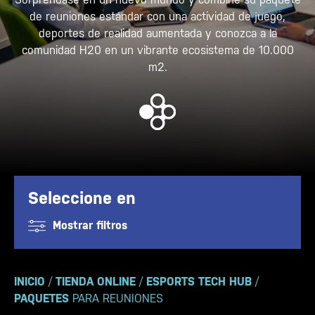
de reuniones estándar con una actividad de juego,
deportes de realidad aumentada y conozca a la
comunidad H20 en un vibrante ecosistema de 10.000
m2.
Seleccione en
Mostrar filtros
INICIO
/
TIENDA ONLINE
/
ESPORTS TECH HUB
/
PAQUETES
PARA REUNIONES