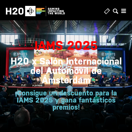
IAMS 2025
H20 x Salón Internacional
del Automóvil de
Ámsterdam
¡Consigue un descuento para la
IAMS 2025 y gana fantásticos
premios!