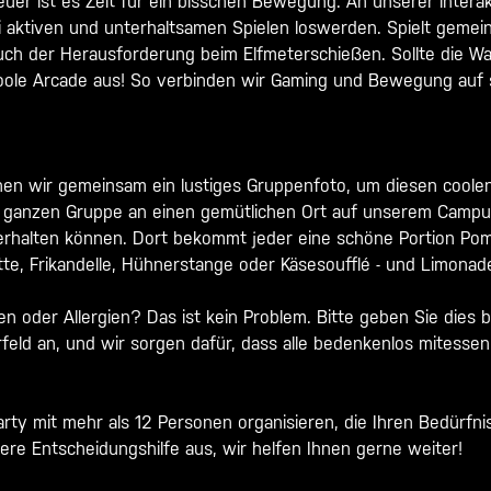
uer ist es Zeit für ein bisschen Bewegung. An unserer interak
i aktiven und unterhaltsamen Spielen loswerden. Spielt gemei
euch der Herausforderung beim Elfmeterschießen. Sollte
die Wa
oole Arcade aus! So verbinden wir Gaming und Bewegung auf s
en wir gemeinsam ein lustiges Gruppenfoto, um diesen coolen
 ganzen Gruppe an einen gemütlichen Ort auf unserem Campus,
terhalten können. Dort bekommt jeder eine schöne Portion Pom
tte, Frikandelle, Hühnerstange oder Käsesoufflé - und Limonad
en oder Allergien? Das ist kein Problem. Bitte geben Sie dies 
eld an, und wir sorgen dafür, dass alle bedenkenlos mitesse
rty mit mehr als 12 Personen organisieren, die Ihren Bedürfni
ere Entscheidungshilfe aus, wir helfen Ihnen gerne weiter!