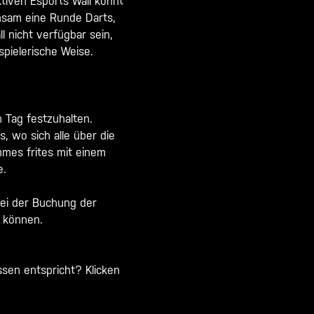
tiven Esports Wall könnt
nsam eine Runde Darts,
ll nicht verfügbar sein
,
pielerische Weise.
 Tag festzuhalten.
 wo sich alle über die
mes frites mit einem
e.
bei der Buchung der
n können.
ssen entspricht? Klicken