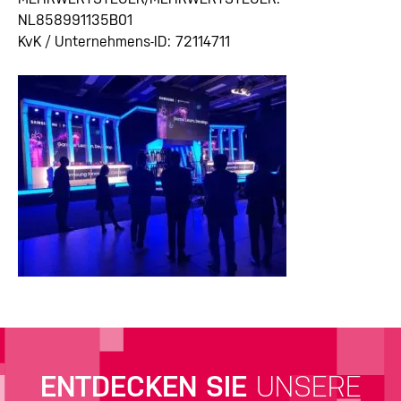
NL858991135B01
KvK / Unternehmens-ID: 72114711
ENTDECKEN SIE
UNSERE