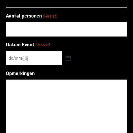
Aantal personen
(Vereist)
Datum Event
(Vereist)
DD
slash
Opmerkingen
MM
slash
JJJJ