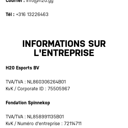
Courriel :
info@h20.gg
Tél :
+316 13226463
INFORMATIONS SUR
L'ENTREPRISE
H20 Esports BV
TVA/TVA : NL860306264B01
KvK / Corporate ID : 75505967
Fondation Spinnekop
TVA/TVA : NL858991135B01
KvK / Numéro d'entreprise : 72114711