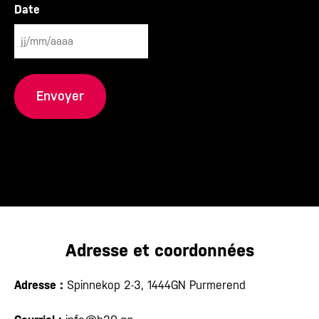
Date
JJ
barre
oblique
MM
barre
oblique
AAAA
Adresse et coordonnées
Adresse :
Spinnekop 2-3, 1444GN Purmerend