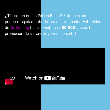
¿Tiburones en los Países Bajos? Entonces, mejor
ponerse rápidamente detrás del ordenador. Este vídeo
de
GoGaming
ha sido visto casi
80 000
veces. La
promoción de verano tuvo mucho éxito
!