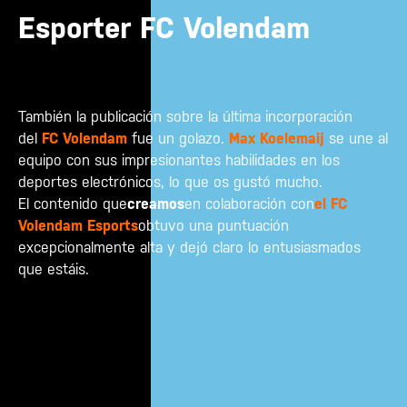
Esporter FC Volendam
También la publicación sobre la última incorporación
del
FC Volendam
fue un golazo.
Max Koelemaij
se une al
equipo con sus impresionantes habilidades en los
deportes electrónicos, lo que os gustó mucho.
El contenido que
creamos
en colaboración con
el FC
Volendam Esports
obtuvo una puntuación
excepcionalmente alta y dejó claro lo entusiasmados
que estáis.