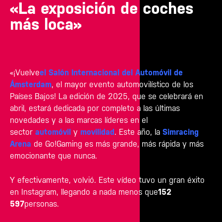
«La exposición de coches
más loca»
«¡Vuelve
el Salón Internacional del Automóvil de
Ámsterdam
, el mayor evento automovilístico de los
Países Bajos! La edición de 2025, que se celebrará en
abril, estará dedicada por completo a las últimas
novedades y a las marcas líderes en el
sector
automóvil
y
movilidad
. Este año, la
Simracing
Arena
de Go!Gaming es más grande, más rápida y más
emocionante que nunca.
Y efectivamente, volvió. Este vídeo tuvo un gran éxito
en Instagram, llegando a nada menos que
152
597
personas.