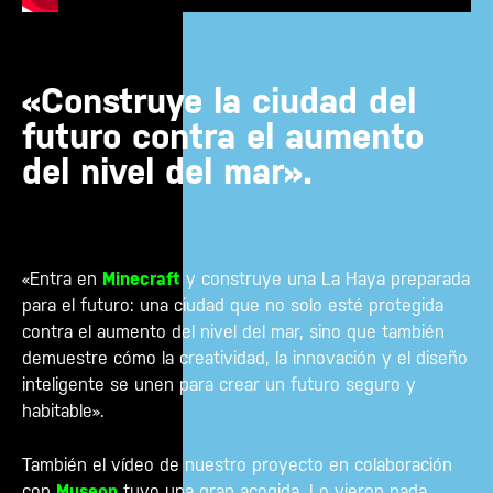
«Construye la ciudad del
futuro contra el aumento
del nivel del mar».
«Entra en
Minecraft
y construye una La Haya preparada
para el futuro: una ciudad que no solo esté protegida
contra el aumento del nivel del mar, sino que también
demuestre cómo la creatividad, la innovación y el diseño
inteligente se unen para crear un futuro seguro y
habitable».
También el vídeo de nuestro proyecto en colaboración
con
Museon
tuvo una gran acogida. Lo vieron nada