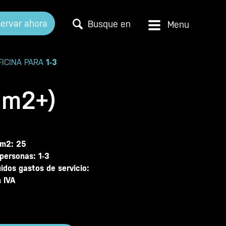
ervar ahora
Busque en
FICINA PARA
1-3
 m2+)
m2: 25
personas: 1-3
uidos gastos de servicio:
n IVA