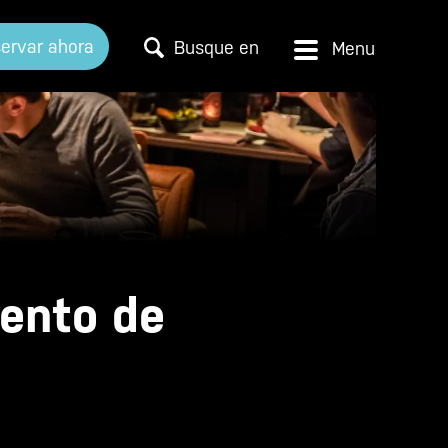
ervar ahora
Busque en
vento de