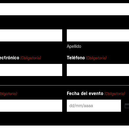
Apellido
ectrónico
Teléfono
(Obligatorio)
(Obligatorio)
Fecha del evento
bligatorio)
(Obligatorio)
DD
barra
MM