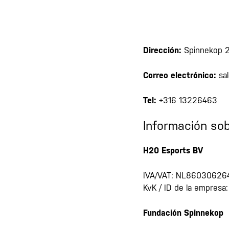
Dirección:
Spinnekop 2
Correo electrónico:
sa
Tel:
+316 13226463
Información so
H20 Esports BV
IVA/VAT: NL86030626
KvK / ID de la empres
Fundación Spinnekop