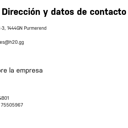
Dirección y datos de contacto
-3, 1444GN Purmerend
les@h20.gg
bre la empresa
4B01
a: 75505967