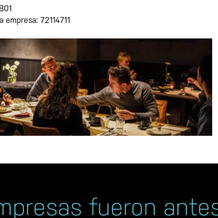
B01
 la empresa: 72114711
mpresas fueron antes