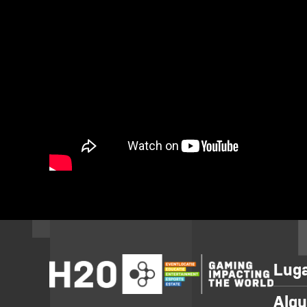
Luga
Alqu