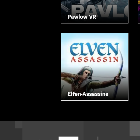
Pawlow VR
Elfen-Assassine