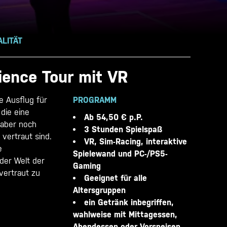
ALITÄT
ience Tour mit VR
e Ausflug für
PROGRAMM
die eine
Ab 54,50 € p.P.
 aber noch
3 Stunden Spielspaß
 vertraut sind.
VR, Sim-Racing, interaktive
e
Spielewand und PC-/PS5-
 der Welt der
Gaming
vertraut zu
Geeignet für alle
Altersgruppen
ein Getränk inbegriffen,
wahlweise mit Mittagessen,
Abendessen oder Vorspeisen