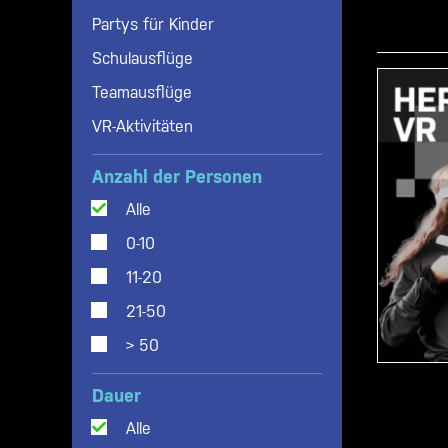
Gala / Party
Partys für Kinder
Spielstart
Schulausflüge
Spiele-Wettbewerb
Teamausflüge
Tag des Arbeitnehmers
VR-Aktivitäten
TV-/Streaming-Produktionen
VR-Flucht Spiele
Anzahl der Personen
VR-Kinderpartys
Alle
0-10
11-20
21-50
> 50
Dauer
Alle