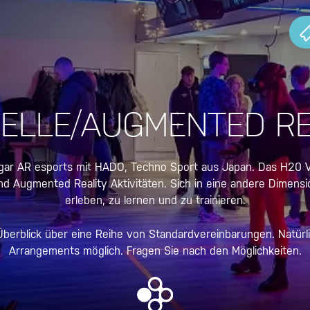
UELLE/AUGMENTED RE
gar AR esports mit HADO, Techno Sport aus Japan. Das H20 VR
und Augmented Reality Aktivitäten. Sich in eine andere Dimen
erleben, zu lernen und zu trainieren.
berblick über eine Reihe von Standardvereinbarungen. Natür
Arrangements möglich. Fragen Sie nach den Möglichkeiten.