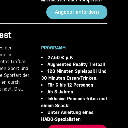
Angebot anfordern
est
es der
PROGRAMM
ern im
27,50 € p.P.
etet Trefball
Augmented Reality Trefball
hen Sport und
120 Minuten Spielspaß! Und
te Sportart der
30 Minuten Essen/Trinken.
elen durch
Für 6 bis 12 Personen
indet. Die..
Ab 8 Jahren
Inklusive Pommes frites und
einem Snack!
Unter Anleitung eines
HADO-Spezialisten