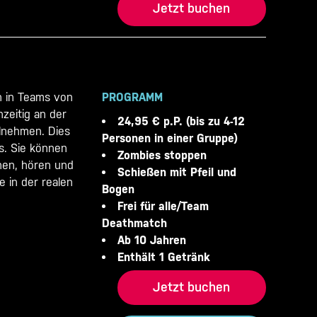
Jetzt buchen
n in Teams von
PROGRAMM
hzeitig an der
24,95 € p.P. (bis zu 4-12
lnehmen. Dies
Personen in einer Gruppe)
is. Sie können
Zombies stoppen
ehen, hören und
Schießen mit Pfeil und
e in der realen
Bogen
Frei für alle/Team
Deathmatch
Ab 10 Jahren
Enthält 1 Getränk
Jetzt buchen