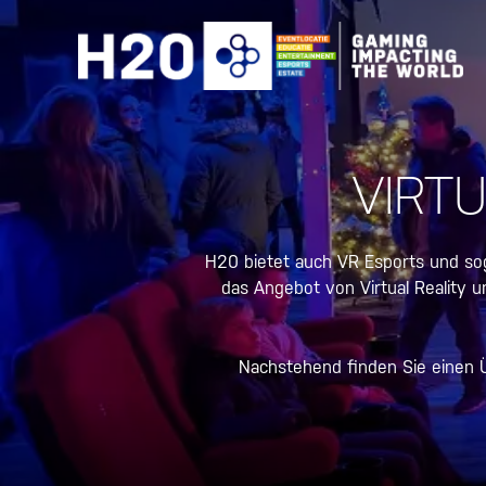
Zum
Inhalt
springen
VIRT
H20 bietet auch VR Esports und so
das Angebot von Virtual Reality 
Nachstehend finden Sie einen Ü