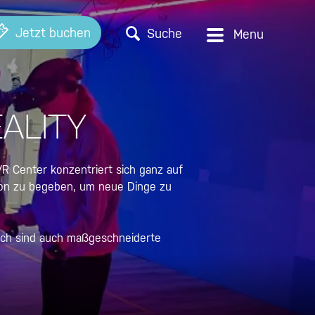
Jetzt buchen
Suche
ALITY
 Center konzentriert sich ganz auf
sion zu begeben, um neue Dinge zu
lich sind auch maßgeschneiderte