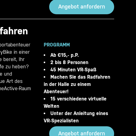
Angebot anfordern
fahren
Sportabenteuer
PROGRAMM
yBike in einer
Ab €15,- p.P.
e bereit, Ihr
2 bis 8 Personen
ufe zu heben?
45 Minuten VR-Spaß
ke und
Machen Sie das Radfahren
eue Art des
in der Halle zu einem
meActive-Raum
Abenteuer!
15 verschiedene virtuelle
Welten
Unter der Anleitung eines
VR-Spezialisten
Angebot anfordern