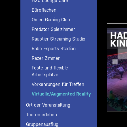
H20 Lounge Cafe
Büroflächen
Omen Gaming Club
Predator Spielzimmer
Raubtier Streaming Studio
Rabo Esports Stadion
Razer Zimmer
Feste und flexible
Arbeitsplätze
Vorkehrungen für Treffen
Virtuelle/Augmented Reality
Ort der Veranstaltung
Kongress
Touren erleben
Esports-Live-Turnier
Gruppenausflug