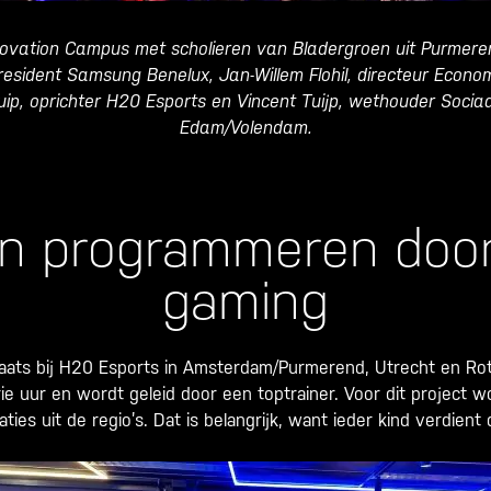
novation Campus met scholieren van Bladergroen uit Purmere
President Samsung Benelux, Jan-Willem Flohil, directeur Econ
ip, oprichter H20 Esports en Vincent Tuijp, wethouder Soci
Edam/Volendam.
en programmeren door
gaming
laats bij H20 Esports in Amsterdam/Purmerend, Utrecht en Rot
drie uur en wordt geleid door een toptrainer. Voor dit projec
ties uit de regio’s. Dat is belangrijk, want ieder kind verdient