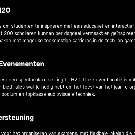
 H20
s om studenten te inspireren met een educatief en interactie
Tot 200 scholieren kunnen per dagdeel vermaakt en geïnspire
aken met mogelijke toekomstige carrières in de tech- en game-
r Evenementen
feest een spectaculaire setting bij H20. Onze eventlocatie is vo
n biedt alles wat je nodig hebt om het feest van het jaar te or
l podium en topklasse audiovisuele techniek.
rsteuning
t voor het organiseren van examens, met flexibele lokalen die g