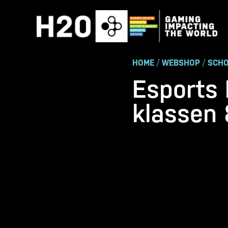
Skip
to
content
HOME
/
WEBSHOP
/
SCHO
Esports 
klassen 