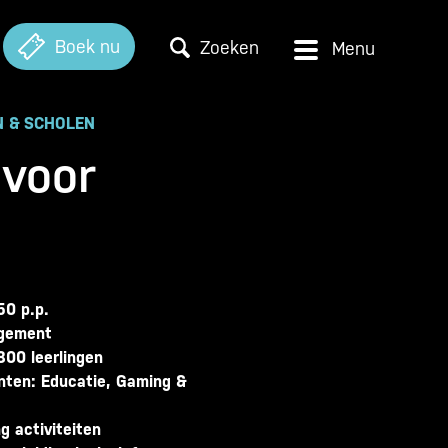
Boek nu
Zoeken
N & SCHOLEN
 voor
50 p.p.
ngement
800 leerlingen
nten: Educatie, Gaming &
g activiteiten