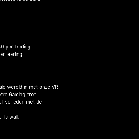
 per leerling.
r leerling.
tale wereld in met onze VR
etro Gaming area.
het verleden met de
rts wall.