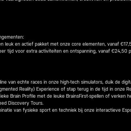
rangementen:
en leuk en actief pakket met onze core elementen, vanaf €17,50
eer tijd voor extra activiteiten en ontspanning, vanaf €24,50 pe
line van echte races in onze high-tech simulators, duik de digi
ugmented Reality) Experience of stap terug in de tijd in onze R
ieke Brain Profile met de leuke BrainsFirst-spellen of verken 
reed Discovery Tours.
inatie van fysieke sport en techniek bij onze interactieve Espo