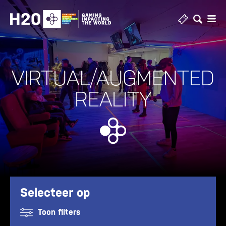
Skip
to
content
VIRTUAL/AUGMENTED
REALITY
Selecteer op
Toon filters