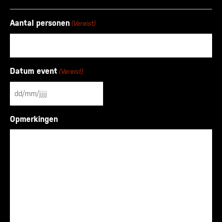
Aantal personen
(Vereist)
Datum event
(Vereist)
DD
slash
Opmerkingen
MM
slash
JJJJ