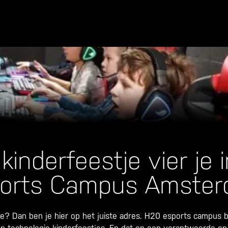
kinderfeestje vier je
orts Campus Amste
je? Dan ben je hier op het juiste adres. H20 esports campus 