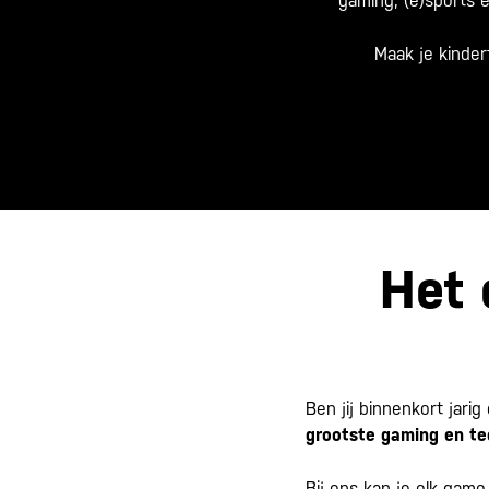
gaming, (e)sports 
Maak je kinder
Het 
Ben jij binnenkort jarig e
grootste gaming en te
Bij ons kan je elk gam