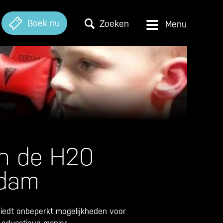
Boek nu
Zoeken
 in de H20
rdam
biedt onbeperkt mogelijkheden voor