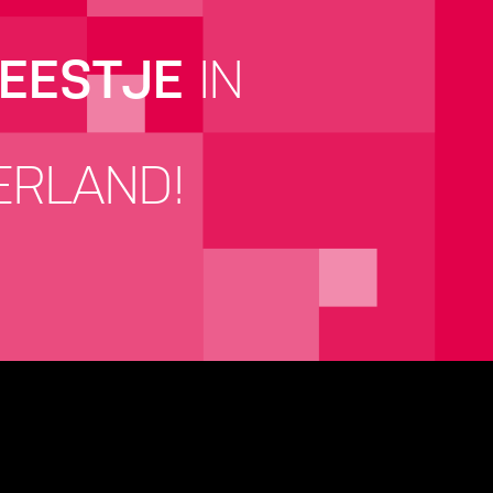
FEESTJE
IN
ERLAND!