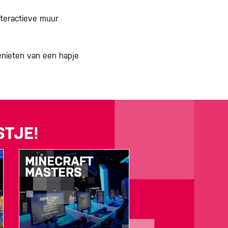
teractieve muur
enieten van een hapje
STJE!