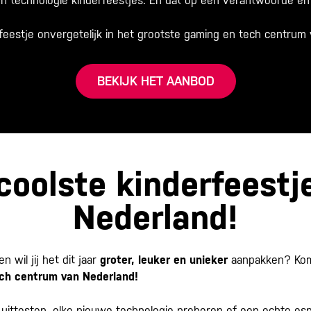
en technologie kinderfeestjes. En dat op een verantwoorde en
feestje onvergetelijk in het grootste gaming en tech centrum
BEKIJK HET AANBOD
coolste kinderfeestj
Nederland!
n wil jij het dit jaar
groter, leuker en unieker
aanpakken? Kom
ch centrum van Nederland!
e uittesten, elke nieuwe technologie proberen of een echte es