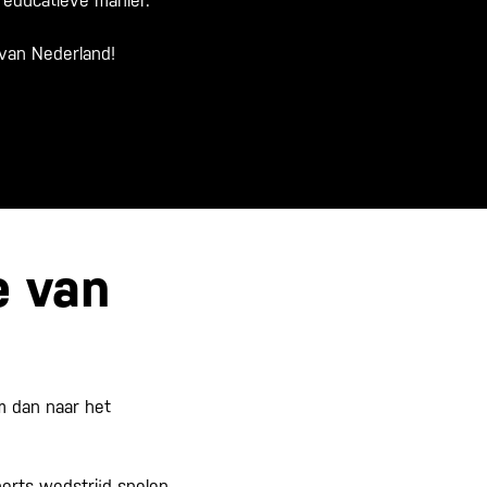
 educatieve manier.
 van Nederland!
e van
 dan naar het
ports wedstrijd spelen