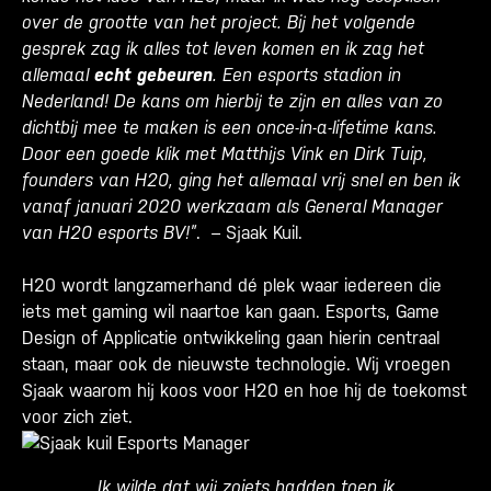
over de grootte van het project. Bij het volgende
gesprek zag ik alles tot leven komen en ik zag het
allemaal
echt gebeuren
. Een esports stadion in
Nederland! De kans om hierbij te zijn en alles van zo
dichtbij mee te maken is een once-in-a-lifetime kans.
Door een goede klik met Matthijs Vink en Dirk Tuip,
founders van H20, ging het allemaal vrij snel en ben ik
vanaf januari 2020 werkzaam als General Manager
van H20 esports BV!”
. – Sjaak Kuil.
H20 wordt langzamerhand dé plek waar iedereen die
iets met gaming wil naartoe kan gaan. Esports, Game
Design of Applicatie ontwikkeling gaan hierin centraal
staan, maar ook de nieuwste technologie. Wij vroegen
Sjaak waarom hij koos voor H20 en hoe hij de toekomst
voor zich ziet.
Ik wilde dat wij zoiets hadden toen ik