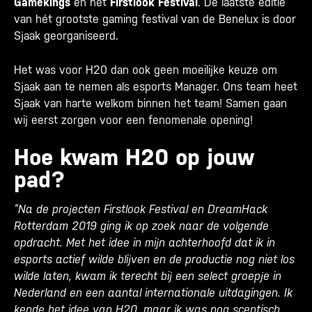
Gamekings
en het
Firstlook Festival
. De laatste editie
van hét grootste gaming festival van de Benelux is door
Sjaak georganiseerd.
Het was voor H20 dan ook geen moeilijke keuze om
Sjaak aan te nemen als esports Manager. Ons team heet
Sjaak van harte welkom binnen het team! Samen gaan
wij eerst zorgen voor een fenomenale opening!
Hoe kwam H20 op jouw
pad?
”Na de projecten Firstlook Festival en DreamHack
Rotterdam 2019 ging ik op zoek naar de volgende
opdracht. Met het idee in mijn achterhoofd dat ik in
esports actief wilde blijven en de productie nog niet los
wilde laten, kwam ik terecht bij een select groepje in
Nederland en een aantal internationale uitdagingen. Ik
kende het idee van H20, maar ik was nog sceptisch