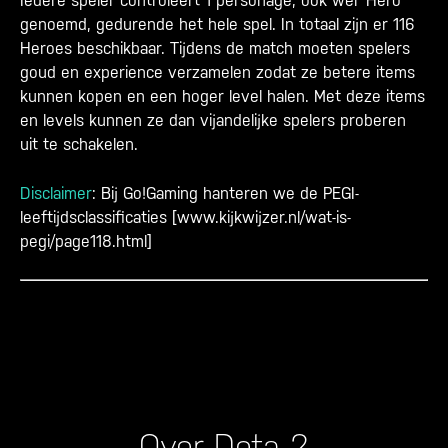
Iedere speler controleert 1 personage, ook wel ‘Hero’
genoemd, gedurende het hele spel. In totaal zijn er 116
Heroes beschikbaar. Tijdens de match moeten spelers
goud en experience verzamelen zodat ze betere items
kunnen kopen en een hoger level halen. Met deze items
en levels kunnen ze dan vijandelijke spelers proberen
uit te schakelen.
Disclaimer
: Bij Go!Gaming hanteren we de PEGI-
leeftijdsclassificaties [
www.kijkwijzer.nl/wat-is-
pegi/page118.html
]
Over Dota 2