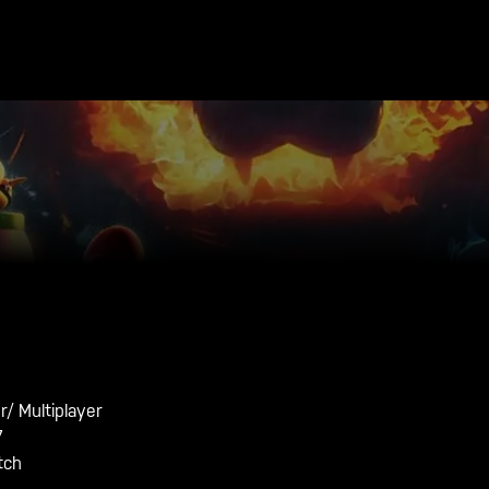
/ Multiplayer
7
tch