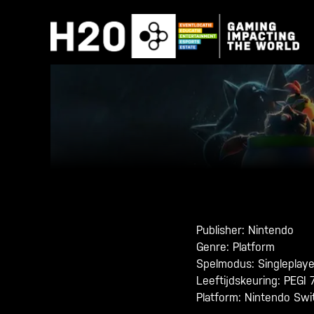
Skip
to
content
Publisher: Nintendo
Genre:
Platform
Spelmodus: Singleplayer
Leeftijdskeuring: PEGI 
Platform: Nintendo Swi