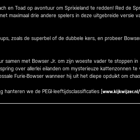
each en Toad op avontuur om Sprixieland te redden! Red de Spr
 met maximaal drie andere spelers in deze uitgebreide versie 
ups, zoals de superbel of de dubbele kers, en probeer Bowse
ur samen met Bowser Jr. om zijn woeste vader te stoppen in
spring over allerlei eilanden om mysterieuze kattenzonnen te
ssale Furie-Bowser wanneer hij uit het diepe opduikt om chao
ng hanteren we de PEGI-leeftijdsclassificaties [
www.kijkwijzer.nl