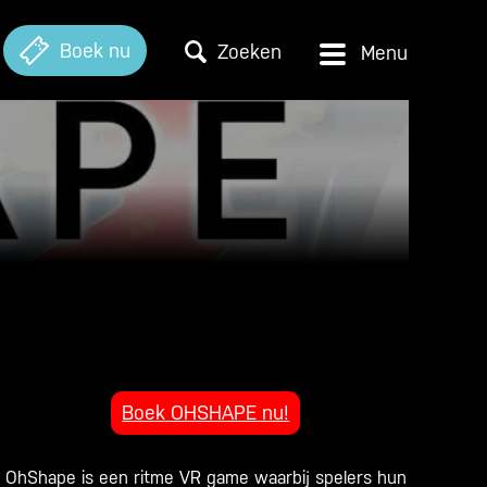
Boek nu
Zoeken
Boek OHSHAPE nu!
OhShape is een ritme VR game waarbij spelers hun